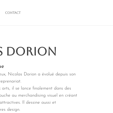
Contact
S DORION
ue
ieux, Nicolas Dorion a évolué depuis son
reprenariat.
 arts, il se lance finalement dans des
uche au merchandising visuel en créant
ttractives. Il dessine aussi et
res design.