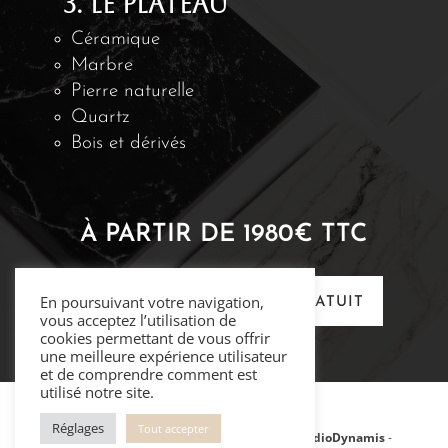
3. LE PLATEAU
Céramique
Marbre
Pierre naturelle
Quartz
Bois et dérivés
À PARTIR DE
1980
€ TTC
En poursuivant votre navigation,
RÉALISEZ VOTRE DEVIS GRATUIT
vous acceptez l’utilisation de
cookies permettant de vous offrir
une meilleure expérience utilisateur
et de comprendre comment est
utilisé notre site.
Réglages
Tout accepter
© 2026 – Dorion Mobilier - Site réalisé par
StudioDynamis
-